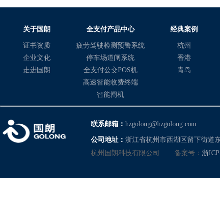
术产品、解决方案和服务
联网金融支付，智慧交通
集成领域的丰富经验和实
关于国朗
全支付产品中心
经典案例
户携手共创美好的未来社会
证书资质
疲劳驾驶检测预警系统
杭州
0159-
企业文化
停车场道闸系统
香港
走进国朗
全支付公交POS机
青岛
高速智能收费终端
智能闸机
联系邮箱：
hzgolong@hzgolong.com
公司地址：
浙江省杭州市西湖区留下街道东
杭州国朗科技有限公司
备案号：
浙ICP