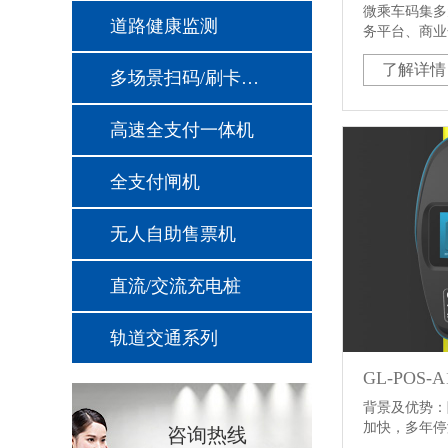
微乘车码集多
道路健康监测
务平台、商业
助力公交给用
了解详情
时，也将用户
多场景扫码/刷卡支付模块
来。
高速全支付一体机
全支付闸机
无人自助售票机
直流/交流充电桩
轨道交通系列
GL-POS
背景及优势：
加快，多年停
咨询热线
和日益先进的