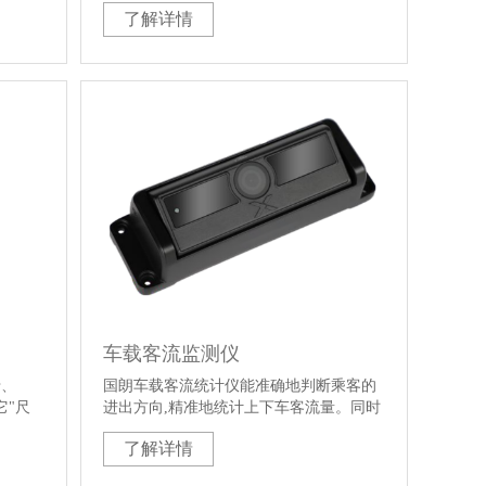
了解详情
使用户
体验，通过增加多种支付方式，来使用户
高峰客
达到更加快捷的支付流程。从而为高峰客
道。闸
流场景提供更安全，通畅的客流通道。闸
，从而
机支付可以将支付群体引入到线上，从而
持秩序
实现物联网+应用，在疏导客流和维持秩序
模式。
的同时，可以更加丰富以往的商业模式。
闸......
车载客流监测仪
卡、
国朗车载客流统计仪能准确地判断乘客的
它"尺
进出方向,精准地统计上下车客流量。同时
，特别
客流仪可通过网络接口,将客流数同步到车
了解详情
机、自
载主机,并由车载主机上传平台,实现客流数
据的分析统计。