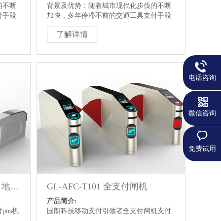
的不断
背景及优势：随着城市现代化步伐的不断
付手段
加快，多年停滞不前的交通工具支付手段
矛盾也
和日益先进的金融支付手段之间的矛盾也
了解详情
面临着
逐渐显现。在中国，各大中城市都面临着
临着管
巨大的交通压力，交通运营方也面临着管
找不到
理失控，车辆管理与运营管理系统找不到
用计算
合适解决方案的困境。国朗综合利用计算
术解决
机、通讯、电子和互联网等先进技术解决
电话咨询
联网支
公共交通运营方问题的公共交通互联网支
通运营
付解决方案越来越受到城市公共交通运营
与管理者的重视和青睐。
微信咨询
免费试用
GL-AFC-T102 全支付闸机，地铁全支付pos机
GL-AFC-T101 全支付闸机
产品简介:
os机
国朗科技移动支付引领者全支付闸机支付
到极致
解决方案将大客流场景的支付发挥到极致