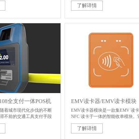
了解详情
中国，各大中城市都面临着
体验，通过增加多种支付方式，来
力，交通运营方也面临着管
达到更加快捷的支付流程。从而为
管理与运营管理系统找不到
流场景提供更安全，通畅的客流通
的困境。国朗综合利用计算
机支付可以将支付群体引入到线上
子和互联网等先进技术解决
实现物联网+应用，在疏导客流和维
方问题的公共交通互联网支
的同时，可以更加丰富以往的商业
来越受到城市公共交通运营
闸......
视和青睐。
-A108全支付一体POS机
EMV读卡器/EMV读卡模块
随着城市现代化步伐的不断
EMV读卡器模块是一款集EMV 读
滞不前的交通工具支付手段
NFC 读卡于一体的智能收单模块。
金融支付手段之间的矛盾也
寸小，功能全"可用于多种支付场景
了解详情
中国，各大中城市都面临着
是海外支付场景，如地铁/高铁售票
力，交通运营方也面临着管
助贩卖机、闸机等场景。