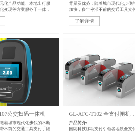
元化产品功能、本地出行服
背景及优势：随着城市现代化步伐
化变现等方案服务于一体，
加快，多年停滞不前的交通工具支
户提供乘车便利体验的同
和日益先进的金融支付手段之间的
了解详情
与城市交通有效的连接起
逐渐显现。在中国，各大中城市都
巨大的交通压力，交通运营方也面
理失控，车辆管理与运营管理系统
合适解决方案的困境。国朗综合利
机、通讯、电子和互联网等先进技
公共交通运营方问题的公共交通互
付解决方案越来越受到城市公共交
与管理者的重视和青睐。
-A107公交扫码一体机
随着城市现代化步伐的不断
产品简介:
滞不前的交通工具支付手段
国朗科技移动支付引领者地铁全支付p
金融支付手段之间的矛盾也
解决方案将大客流场景的支付发挥