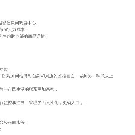
 报警信息到调度中心；
 节省人力成本；
 售站牌内部的商品详情；
 功能；
可
以观测到站牌对自身和周边的监控画面，做到另一种意义上
 牌与市民生活的联系更加亲密；
 行监控和控制，管理界面人性化，更省人力，；
 台校验同步等；
；