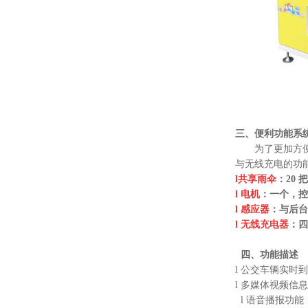
三、便利功能系
为了更加方便市
与无线充电的功
l共享雨伞
：20
l 电机
：一个，控
l 感应器
：与后台
l 无线充电器
：四
四、功能描述
l 公交车辆实
l 多媒体视频
l
语音播报功能