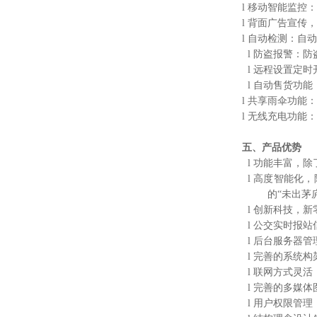
l 移动智能监
l 背面广告宣传
l 自动检测：
l 防盗报警：
l 远程设置定
l
自动售货功能
l 共享雨伞功能
l 无线充电功
五、产品优势
l 功能丰富，
l 高度智能化
的
“未出茅
l 创新科技，
l 公交实时报
l 后台服务器
l 完善的系统
l 联网方式灵
l 完善的多媒
l 用户权限管