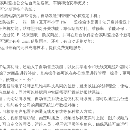
控：实时监控公交站台周边客流、车辆和治安等状况；
，可定期更换广告纸；
自动检测站牌的异常情况，自动发送到管理中心和指定手机；
防盗防破坏，一箱一锁（互开率小于 1%），监控箱体是否非法开启并发送
时开关机功能，站牌照明灯开关功能，减低站牌功耗、维修率，节能环保，
：通过优
E 站来选取、购买商品。并可在后台软件后台实时监控各个新零
：可通过有伞 Usan 借取雨伞、还伞，有自动识别功能；
能：运用最新的无线充电技术，提供免费充电服务。
除了站牌功能，还融入了自动售货功能，以及共享雨伞和无线充电这种惠民
，除了对商品进行补货，其余操作都可以在办公室里进行管理，操作，更
庐，便知天下三
分
”；
新零售智能电子站牌是思维与科技共同的创新，跳出以往的站牌理念，使站
站信息精准，同时可以根据用户实际需要配置辅助报站系统；
管理，无论站牌系统、自动售货系统还是便利功能系统，都可以通过后台进
构架，能与各个公司的调度系统进行数据对接；
活，可根据用户配置全网通无线及有线等多种接入方式；
体图文，视频管理功能，如定时播放，视频播放状态实时上报，图片视频后
理，可自定义管理员，运维人员，视屏管理员等多角色，确保系统可靠运行