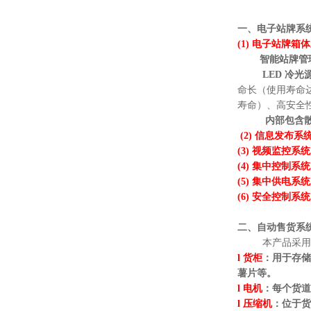
一、电子站牌系
(1) 电子站牌箱
智能站牌管
LED 冷光
命长（使用寿命达 
寿命）、高安全性
内部包含
(2) 信息发布系
(3) 视频监控系统
(4) 集中控制系
(5) 集中供电系
(6) 安全控制系
二、自动售货系
本产品采用当今
l 货柜
：用于存储
薯片等。
l 电机
：每个货道
l 压缩机
：位于