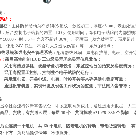
统：
体系统：
理柜
：主体防护结构为不锈钢/冷塑板，数控加工，厚度≥3mm。表面处
源
：后台控制电子站牌的内置 LED 灯使用时间，降低电子站牌的内部照明
50000 小时，5 年 光衰不超过 30%）、亮度高（发光效率高，亮度超过 
（使用 24V 低压，不会对人身造成伤害）等 一系列的特点；
散热系统和强电安全管理系统
：配备散热风扇、漏电保护器、电表、空开等
统：
采用高性能的 LCD 工业级显示屏来显示信息发布；
：
采用高清摄像机、硬盘录像机等设备，来监控站台的治安及客流情况；
统：
采用高配置工控机，控制整个电子站牌的运行；
统：
采用继电器、开关电源、电表、时控开关等来确保供电稳定可靠；
统：
通过报警装置，实现环境及设备工作状况的监测，非法闯入告警等；
统
社会流行的新零售概念，即以互联网为依托，通过运用大数据、人工智
商品、货物，有货道 6 层，每层 10 个，共可摆放 6*10*6=360 
后面连接一个电机，共 60 个电机，随着电机的转动，带动货道转动， 
货柜下方，为商品提供保鲜、冷冻服务。