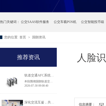
热门关键词：
公交SAAS软件服务
公交车载POS机
公交智能投币箱
您的位置:
首页
>
国朗资讯
人脸识
推荐资讯
轨道交通AFC系统产品·常见问答
本段围绕国朗轨道交通 AFC 闸机、自助售票机选型常见问题作出解答：翼闸适配高客流地铁换乘大站，拍打门机身轻薄，适用于客流平缓线路及实名制核验场景；43 寸大屏 TVM 售票机兼容境内外多种支付方式，可落地跨境交通枢纽项目；无障碍通行无需单独采购设备，直接选用原厂 900mm 加宽通道闸机即可满足轮椅、大件行李通行规范，两款闸机都具备消防、断电自动放行的安全配置。
2026-07-30 09:08:40
深化交流互鉴，共促品质升级｜香港机场管理局莅临国朗科技参观考察
信息摘要：