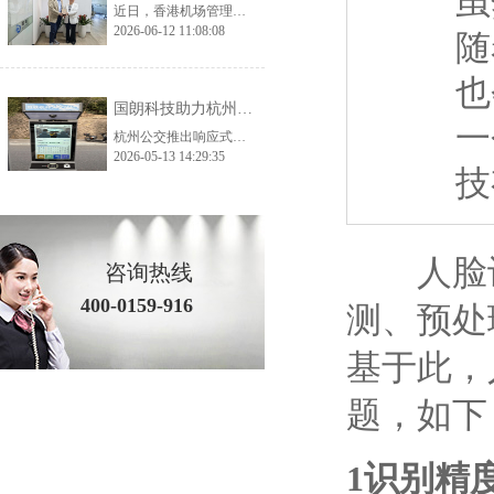
虽
近日，香港机场管理局考察团一行莅临国朗科技开展实地参观考察与深度交流，公司核心管理层及相关业务、技术负责人全程陪同接待。考察团先后走进公司生产加工厂、总部办公及产品展示中心，全方位、多角度调研公司生产实力、品控体系与核心产品体系，为双方后续深化交流、探索合作契机奠定了坚实基础。 考察首站，香港机场管理局考察团深入国朗科技加工厂生产一线，实地走访生产车间、工艺加工区、品质检测区等核心区域。在参观过
2026-06-12 11:08:08
随
也
国朗科技助力杭州预约公交——打造城市智慧出行新范式
一
杭州公交推出响应式智慧出行方案，通过AI调度和分时运营解决运力不足与空驶问题，实现高效、便捷、全龄友好的城市出行。
2026-05-13 14:29:35
技
人脸识
咨询热线
400-0159-916
测、预处
基于此，
题，如下
1
识别精