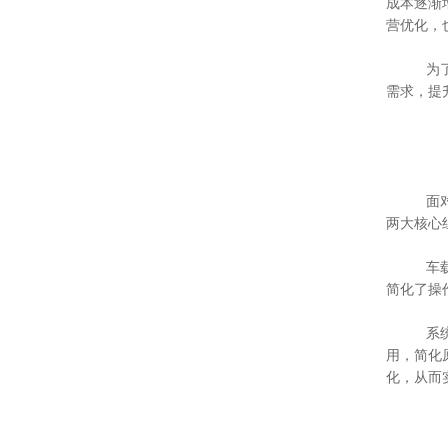
成本逐渐
营优化，
为了应对
需求，提
面对上
两大核心
车载智
简化了操
系统管
用，简化
化，从而