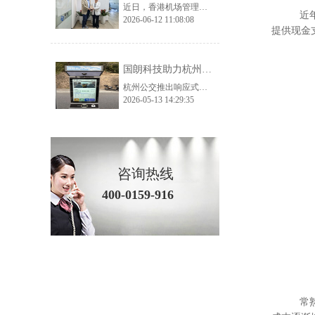
近日，香港机场管理局考察团一行莅临国朗科技开展实地参观考察与深度交流，公司核心管理层及相关业务、技术负责人全程陪同接待。考察团先后走进公司生产加工厂、总部办公及产品展示中心，全方位、多角度调研公司生产实力、品控体系与核心产品体系，为双方后续深化交流、探索合作契机奠定了坚实基础。 考察首站，香港机场管理局考察团深入国朗科技加工厂生产一线，实地走访生产车间、工艺加工区、品质检测区等核心区域。在参观过
近年来，
2026-06-12 11:08:08
提供现金
国朗科技助力杭州预约公交——打造城市智慧出行新范式
杭州公交推出响应式智慧出行方案，通过AI调度和分时运营解决运力不足与空驶问题，实现高效、便捷、全龄友好的城市出行。
2026-05-13 14:29:35
咨询热线
400-0159-916
常熟城镇