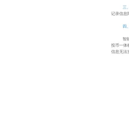
三、安
记录信息
四、数
智能投
投币一体
信息无法