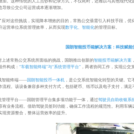
增加。这种传统的人工点钞和记录方式，不仅耗时，还难以与其他现代化
也导致公交公司运营成本逐渐增加。
这些挑战，实现降本增效的目的，常熟公交亟需引入科技手段，优化
升运营单位系统管理效率，从而实现
数字化、智能化
的管理目标。
国朗智能投币箱解决方案：科技赋能
述常熟公交系统所面临的挑战，国朗推出创新的
智能投币箱解决方案
组件构成：
“车载智能终端”与“系统管理平台”
，两者协同工作，实现公交
能终端——
国朗智能投币一体机
，是公交系统智能化转型的关键。它
作流程。该设备兼容多种支付方式，包括硬币、纸币以及电子支付，满足
理平台——国朗管理平台集多项功能于一体，通过
驾驶员自助收银系
原有业务流程。借助驾驶员签到功能，确保工作流程的规范性。利用车辆
实现资源整合，整体运营效率的提升。