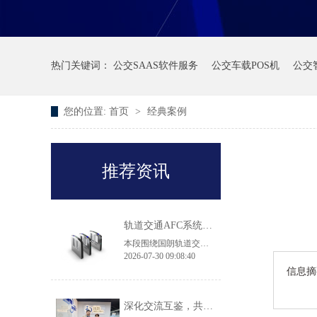
热门关键词：
公交SAAS软件服务
公交车载POS机
公交
您的位置:
首页
>
经典案例
推荐资讯
轨道交通AFC系统产品·常见问答
本段围绕国朗轨道交通 AFC 闸机、自助售票机选型常见问题作出解答：翼闸适配高客流地铁换乘大站，拍打门机身轻薄，适用于客流平缓线路及实名制核验场景；43 寸大屏 TVM 售票机兼容境内外多种支付方式，可落地跨境交通枢纽项目；无障碍通行无需单独采购设备，直接选用原厂 900mm 加宽通道闸机即可满足轮椅、大件行李通行规范，两款闸机都具备消防、断电自动放行的安全配置。
2026-07-30 09:08:40
信息摘
深化交流互鉴，共促品质升级｜香港机场管理局莅临国朗科技参观考察