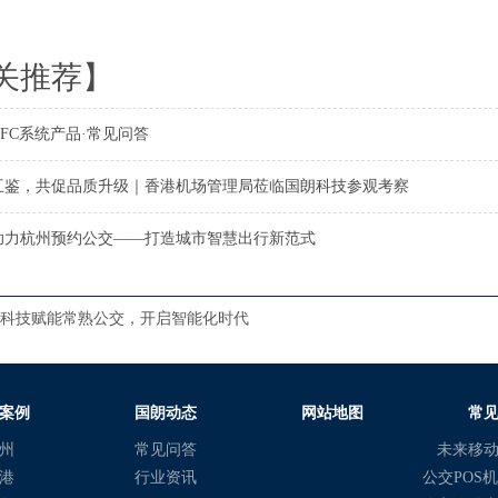
关推荐】
FC系统产品·常见问答
互鉴，共促品质升级｜香港机场管理局莅临国朗科技参观考察
助力杭州预约公交——打造城市智慧出行新范式
科技赋能常熟公交，开启智能化时代
案例
国朗动态
网站地图
常
州
常见问答
未来移
港
行业资讯
公交POS