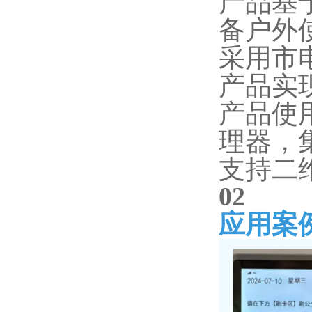
产品基
备户外
采用市
产品实
产品使
理器，
支持二
0
2
应用案