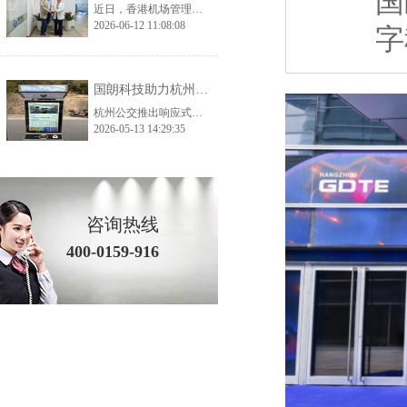
国
近日，香港机场管理局考察团一行莅临国朗科技开展实地参观考察与深度交流，公司核心管理层及相关业务、技术负责人全程陪同接待。考察团先后走进公司生产加工厂、总部办公及产品展示中心，全方位、多角度调研公司生产实力、品控体系与核心产品体系，为双方后续深化交流、探索合作契机奠定了坚实基础。 考察首站，香港机场管理局考察团深入国朗科技加工厂生产一线，实地走访生产车间、工艺加工区、品质检测区等核心区域。在参观过
2026-06-12 11:08:08
字
国朗科技助力杭州预约公交——打造城市智慧出行新范式
杭州公交推出响应式智慧出行方案，通过AI调度和分时运营解决运力不足与空驶问题，实现高效、便捷、全龄友好的城市出行。
2026-05-13 14:29:35
咨询热线
400-0159-916