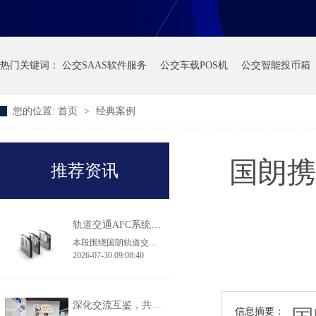
热门关键词：
公交SAAS软件服务
公交车载POS机
公交智能投币箱
您的位置:
首页
>
经典案例
国朗携
推荐资讯
轨道交通AFC系统产品·常见问答
本段围绕国朗轨道交通 AFC 闸机、自助售票机选型常见问题作出解答：翼闸适配高客流地铁换乘大站，拍打门机身轻薄，适用于客流平缓线路及实名制核验场景；43 寸大屏 TVM 售票机兼容境内外多种支付方式，可落地跨境交通枢纽项目；无障碍通行无需单独采购设备，直接选用原厂 900mm 加宽通道闸机即可满足轮椅、大件行李通行规范，两款闸机都具备消防、断电自动放行的安全配置。
2026-07-30 09:08:40
深化交流互鉴，共促品质升级｜香港机场管理局莅临国朗科技参观考察
信息摘要：