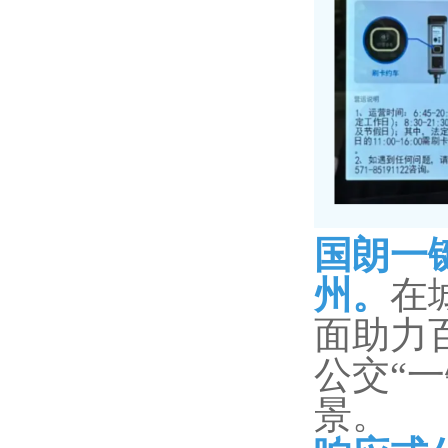
国朗一
州。
在
面助力
公交“
景。