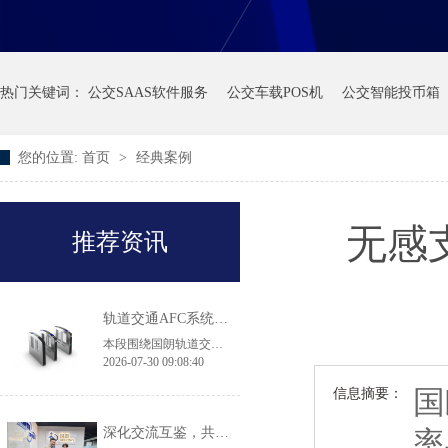
热门关键词：
公交SAAS软件服务
公交车载POS机
公交智能投币箱
您的位置:
首页
>
经典案例
无感
推荐资讯
轨道交通AFC系统产品·常见问答
本段围绕国朗轨道交通 AFC 闸机、自助售票机选型常见问题作出解答：翼闸适配高客流地铁换乘大站，拍打门机身轻薄，适用于客流平缓线路及实名制核验场景；43 寸大屏 TVM 售票机兼容境内外多种支付方式，可落地跨境交通枢纽项目；无障碍通行无需单独采购设备，直接选用原厂 900mm 加宽通道闸机即可满足轮椅、大件行李通行规范，两款闸机都具备消防、断电自动放行的安全配置。
2026-07-30 09:08:40
国
信息摘要：
深化交流互鉴，共促品质升级｜香港机场管理局莅临国朗科技参观考察
率