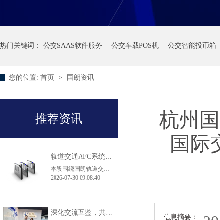
热门关键词：
公交SAAS软件服务
公交车载POS机
公交智能投币箱
您的位置:
首页
>
国朗资讯
杭州国
推荐资讯
国际
轨道交通AFC系统产品·常见问答
本段围绕国朗轨道交通 AFC 闸机、自助售票机选型常见问题作出解答：翼闸适配高客流地铁换乘大站，拍打门机身轻薄，适用于客流平缓线路及实名制核验场景；43 寸大屏 TVM 售票机兼容境内外多种支付方式，可落地跨境交通枢纽项目；无障碍通行无需单独采购设备，直接选用原厂 900mm 加宽通道闸机即可满足轮椅、大件行李通行规范，两款闸机都具备消防、断电自动放行的安全配置。
2026-07-30 09:08:40
深化交流互鉴，共促品质升级｜香港机场管理局莅临国朗科技参观考察
信息摘要：