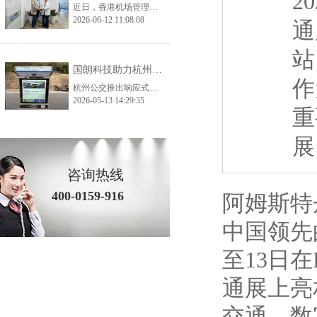
2
近日，香港机场管理局考察团一行莅临国朗科技开展实地参观考察与深度交流，公司核心管理层及相关业务、技术负责人全程陪同接待。考察团先后走进公司生产加工厂、总部办公及产品展示中心，全方位、多角度调研公司生产实力、品控体系与核心产品体系，为双方后续深化交流、探索合作契机奠定了坚实基础。 考察首站，香港机场管理局考察团深入国朗科技加工厂生产一线，实地走访生产车间、工艺加工区、品质检测区等核心区域。在参观过
2026-06-12 11:08:08
通
站
国朗科技助力杭州预约公交——打造城市智慧出行新范式
作
杭州公交推出响应式智慧出行方案，通过AI调度和分时运营解决运力不足与空驶问题，实现高效、便捷、全龄友好的城市出行。
2026-05-13 14:29:35
重
展
咨询热线
400-0159-916
阿姆斯特
中国领先
至13日
通展上亮
交通、数