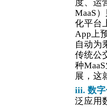
度、运
MaaS
）
化平台
App
上
自动为
传统公
种
MaaS
展，这
iii.
数字
泛应用