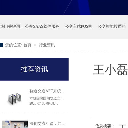
热门关键词：
公交SAAS软件服务
公交车载POS机
公交智能投币箱
您的位置:
首页
>
行业资讯
王小磊
推荐资讯
轨道交通AFC系统产品·常见问答
本段围绕国朗轨道交通 AFC 闸机、自助售票机选型常见问题作出解答：翼闸适配高客流地铁换乘大站，拍打门机身轻薄，适用于客流平缓线路及实名制核验场景；43 寸大屏 TVM 售票机兼容境内外多种支付方式，可落地跨境交通枢纽项目；无障碍通行无需单独采购设备，直接选用原厂 900mm 加宽通道闸机即可满足轮椅、大件行李通行规范，两款闸机都具备消防、断电自动放行的安全配置。
2026-07-30 09:08:40
深化交流互鉴，共促品质升级｜香港机场管理局莅临国朗科技参观考察
信息摘要：